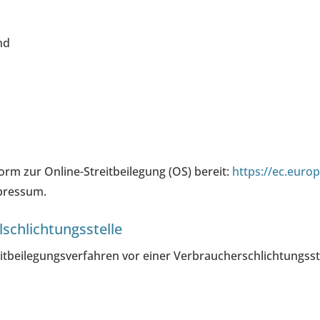
nd
orm zur Online-Streitbeilegung (OS) bereit:
https://ec.euro
mpressum.
­schlichtungs­stelle
treitbeilegungsverfahren vor einer Verbraucherschlichtungss