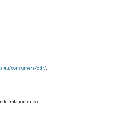
pa.eu/consumers/odr/
.
telle teilzunehmen.